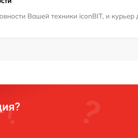
сти
вности Вашей техники iconBIT, и курьер 
ция?