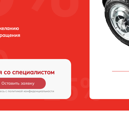
 желанию
бращения
я со специалистом
Оставить заявку
есь c
политикой конфиденциальности