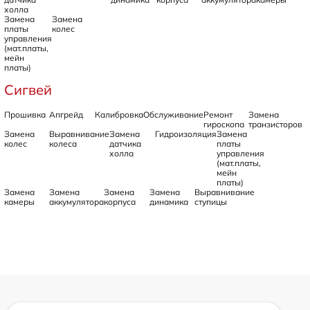
холла
Замена
Замена
платы
колес
управления
(мат.платы,
мейн
платы)
Сигвей
Прошивка
Апгрейд
Калибровка
Обслуживание
Ремонт
Замена
гироскопа
транзисторов
Замена
Выравнивание
Замена
Гидроизоляция
Замена
колес
колеса
датчика
платы
холла
управления
(мат.платы,
мейн
платы)
Замена
Замена
Замена
Замена
Выравнивание
камеры
аккумулятора
корпуса
динамика
ступицы