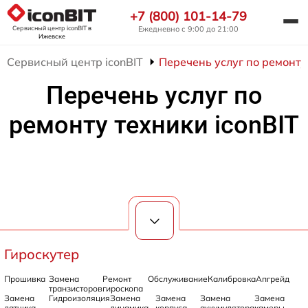
+7 (800) 101-14-79
Сервисный центр iconBIT
в
Ежедневно с 9:00 до 21:00
Ижевске
Сервисный центр iconBIT
Перечень услуг по ремонту 
Перечень услуг по
ремонту техники iconBIT
Гироскутер
Прошивка
Замена
Ремонт
Обслуживание
Калибровка
Апгрейд
транзисторов
гироскопа
Замена
Гидроизоляция
Замена
Замена
Замена
Замена
датчика
динамика
корпуса
аккумулятора
камеры